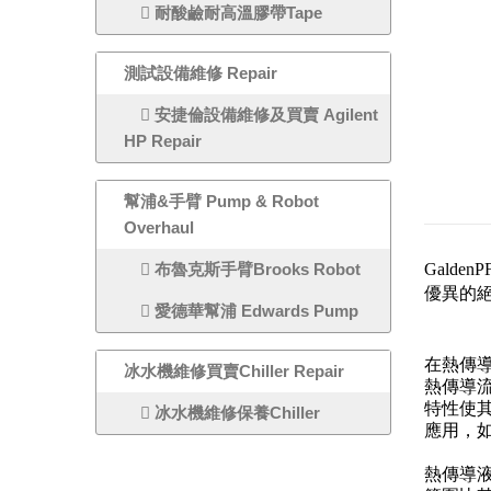
耐酸鹼耐高溫膠帶Tape
測試設備維修 Repair
安捷倫設備維修及買賣 Agilent
HP Repair
幫浦&手臂 Pump & Robot
Overhaul
布魯克斯手臂Brooks Robot
Gald
優異的
愛德華幫浦 Edwards Pump
在熱傳導應
冰水機維修買賣Chiller Repair
熱傳導流
特性使其
冰水機維修保養Chiller
應用，
熱傳導液 G