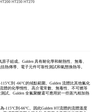
HT200 HT230 HT270
和氧原子組成。Galden 具有耐化學和耐熱性、無毒、
包括熱傳導、電子元件可靠性測試和氣態換熱等。
15°C到 -66°C的傾點範圍。Galden 流體比其他氟化
en 流體的化學惰性、高介電常數、無毒性、不可燃等
。Galden 全氟聚醚還可應用於一些蒸汽相加熱
為-115°C到-66°C。因此Galden HT流體的流體溫度