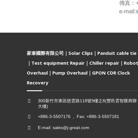
傳真：+8
e-mail:
家泰國際有限公司｜Solar Clips｜Panduit cable tie
｜Test equipment Repair｜Chiller repair｜Robo
Overhaul｜Pump Overhaul｜GPON CDR Clock
Recovery
300新竹市東區慈雲路118號9樓之8(豐邑雲智匯商辦
大樓)
+886-3-5507176 , Fax: +886-3-5507181
E-mail: sales@j-great.com