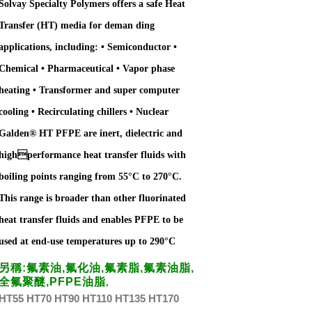
Solvay Specialty Polymers offers a safe Heat
Transfer (HT) media for deman ding
applications, including: • Semiconductor •
Chemical • Pharmaceutical • Vapor phase
heating • Transformer and super computer
cooling • Recirculating chillers • Nuclear
Galden® HT PFPE are inert, dielectric and
highperformance heat transfer fluids with
boiling points ranging from 55°C to 270°C.
This range is broader than other fluorinated
heat transfer fluids and enables PFPE to be
used at end-use temperatures up to 290°C
另稱
:
氟素油
,
氟化油
,
氟素脂
,
氟素油脂
,
全氟聚醚
,PFPE
油脂
,
HT55 HT70 HT90
HT110
HT135 HT170