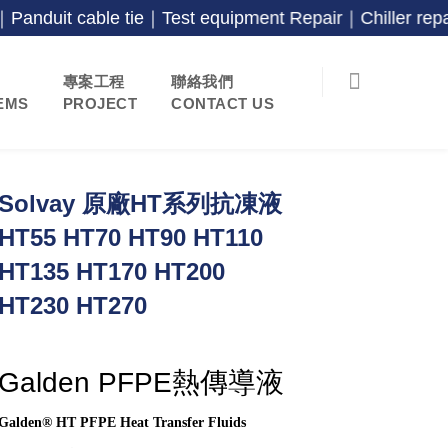
cable tie｜Test equipment Repair｜Chiller repair
專案工程
聯絡我們
EMS
PROJECT
CONTACT US
Solvay 原廠HT系列抗凍液
HT55 HT70 HT90 HT110
HT135 HT170 HT200
HT230 HT270
Galden PFPE
熱傳導液
Galden® HT PFPE Heat Transfer Fluids