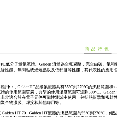
商品特色
enPFPE低分子量氟流體。Galden 流體為全氟聚醚，完全由碳、氟
絕緣性能、無閃點或燃燒點以及低黏度等性能，其代表性的應用
用中，GaldenHT品級氟流體具有55°C到270°C的沸點範圍和< -1
體的使用範圍更廣，典型的使用溫度範圍可達到300°C。Gald
非常適合於在電子元件可靠性測試中使用，包括熱衝擊和密封性測試
如聚合物濃膜、焊接和其他應用等。
alden HT 70
Galden HT流體的沸點範圍為55°C到270°C，傾點