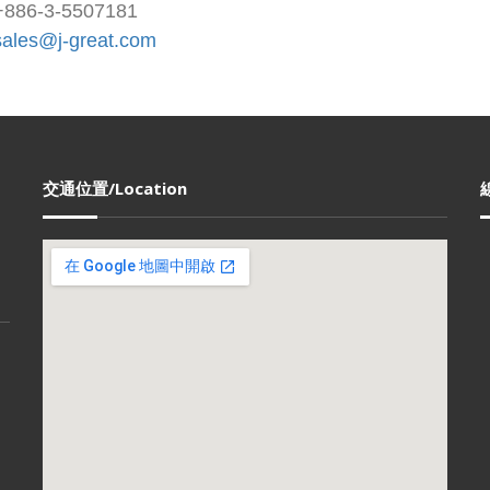
86-3-5507181
sales@j-great.com
交通位置/Location
t